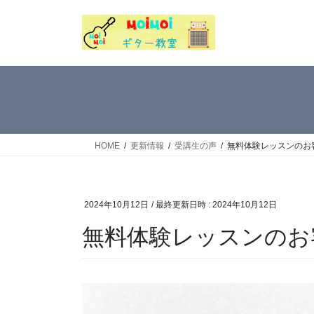
コ
ナ
ン
ビ
テ
ゲ
ン
ー
ツ
シ
へ
ョ
ス
ン
キ
に
ッ
移
HOME
更新情報
受講生の声
無料体験レッスンのお客
プ
動
2024年10月12日
/ 最終更新日時 :
2024年10月12日
無料体験レッスンのお客