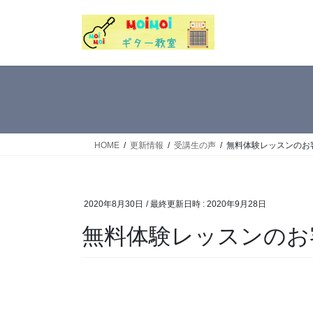
コ
ナ
ン
ビ
テ
ゲ
ン
ー
ツ
シ
へ
ョ
ス
ン
キ
に
ッ
移
HOME
更新情報
受講生の声
無料体験レッスンのお
プ
動
2020年8月30日
/ 最終更新日時 :
2020年9月28日
無料体験レッスンのお