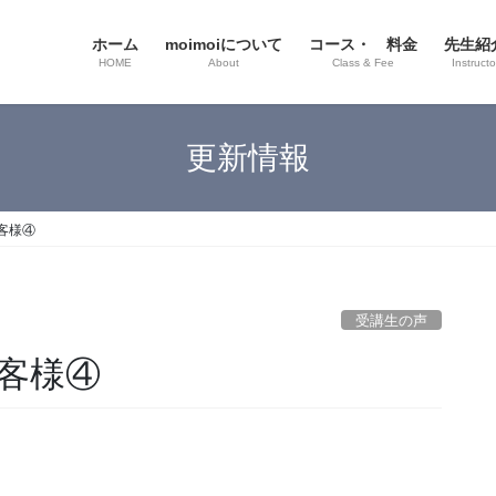
ホーム
moimoiについて
コース・ 料金
先生紹
HOME
About
Class & Fee
Instructo
更新情報
客様④
受講生の声
客様④