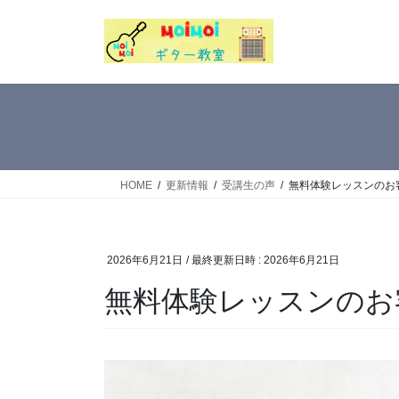
コ
ナ
ン
ビ
テ
ゲ
ン
ー
ツ
シ
へ
ョ
ス
ン
キ
に
ッ
移
HOME
更新情報
受講生の声
無料体験レッスンのお客
プ
動
2026年6月21日
/ 最終更新日時 :
2026年6月21日
無料体験レッスンのお客