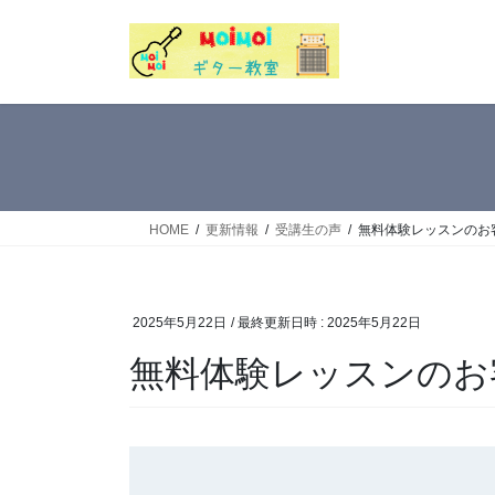
コ
ナ
ン
ビ
テ
ゲ
ン
ー
ツ
シ
へ
ョ
ス
ン
キ
に
ッ
移
HOME
更新情報
受講生の声
無料体験レッスンのお客
プ
動
2025年5月22日
/ 最終更新日時 :
2025年5月22日
無料体験レッスンのお客