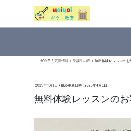
コ
ナ
ン
ビ
テ
ゲ
ン
ー
ツ
シ
へ
ョ
ス
ン
キ
に
ッ
移
HOME
更新情報
受講生の声
無料体験レッスンのお客
プ
動
2025年4月1日
/ 最終更新日時 :
2025年4月1日
無料体験レッスンのお客