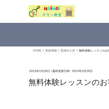
コ
ナ
ン
ビ
テ
ゲ
ン
ー
ツ
シ
へ
ョ
ス
ン
キ
に
ッ
移
HOME
更新情報
受講生の声
無料体験レッスンのお客
プ
動
2023年3月28日
/ 最終更新日時 :
2023年3月28日
無料体験レッスンのお客